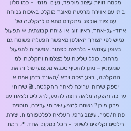
מכמה זוויות עיצוב מוקפד, נעים ומזמין – כמו סלון
ביתי עם אווירה מרגיעה סאונד מוקלט באיכות גבוהה
עם ציוד אולפני מתקדם מתאים להקלטה של
אחד-על-אחד, ראיון זוגי או שיחה קבוצתית ⚙️ תפעול
גמיש לפי הצורך האולפן מאפשר הפעלה פשוטה גם
באופן עצמאי – בלחיצת כפתור. אפשרות לתפעול
מרחוק, כולל שליטה על מצלמות והקלטה. למי
שמעוניין – ניתן להוסיף טכנאי מקצועי שילווה את
ההקלטה, יבצע מיקס וידאו/סאונד בזמן אמת או
יספק שירותי עריכה לאחר ההקלטה. 🎬 שירותי
עריכה והפקה מלאה רוצה להגיע, להקליט ולצאת עם
פרק מוכן? נשמח להציע שירותי עריכה, תוספת
פתיח/סגיר, עיצוב גרפי, העלאה לפלטפורמות, יצירת
רילסים וקליפים לשיווק – הכל במקום אחד. 📍 רמת