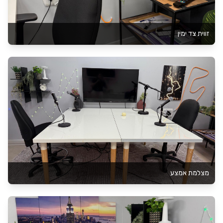
זווית צד ימין
מצלמת אמצע