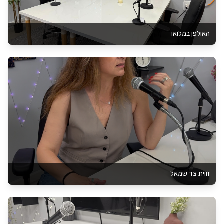
האולפן במלואו
זווית צד שמאל