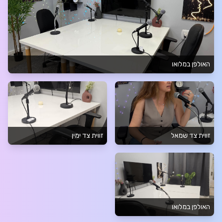
האולפן במלואו
זווית צד שמאל
זווית צד ימין
האולפן במלואו