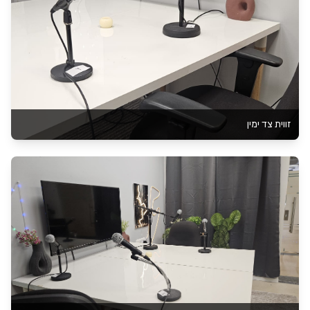
זווית צד ימין