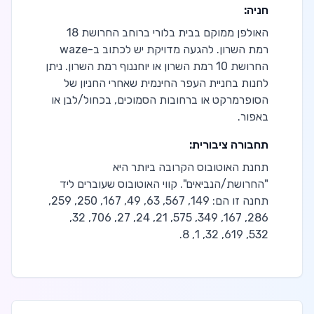
חניה:
האולפן ממוקם בבית בלורי ברוחב החרושת 18
רמת השרון. להגעה מדויקת יש לכתוב ב-waze
החרושת 10 רמת השרון או יוחננוף רמת השרון. ניתן
לחנות בחניית העפר החינמית שאחרי החניון של
הסופרמרקט או ברחובות הסמוכים, בכחול/לבן או
באפור.
תחבורה ציבורית:
תחנת האוטובוס הקרובה ביותר היא
"החרושת/הנביאים". קווי האוטובוס שעוברים ליד
תחנה זו הם: 149, 567, 63, 49, 167, 250, 259,
286, 167, 349, 575, 21, 24, 27, 706, 32,
532, 619, 32, 1, 8.