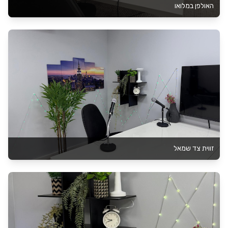
האולפן במלואו
זווית צד שמאל