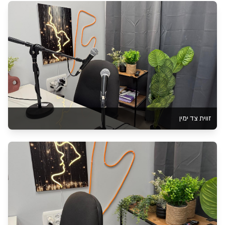
זווית צד ימין